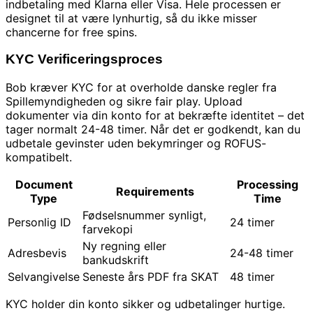
indbetaling med Klarna eller Visa. Hele processen er
designet til at være lynhurtig, så du ikke misser
chancerne for free spins.
KYC Verificeringsproces
Bob kræver KYC for at overholde danske regler fra
Spillemyndigheden og sikre fair play. Upload
dokumenter via din konto for at bekræfte identitet – det
tager normalt 24-48 timer. Når det er godkendt, kan du
udbetale gevinster uden bekymringer og ROFUS-
kompatibelt.
Document
Processing
Requirements
Type
Time
Fødselsnummer synligt,
Personlig ID
24 timer
farvekopi
Ny regning eller
Adresbevis
24-48 timer
bankudskrift
Selvangivelse
Seneste års PDF fra SKAT
48 timer
KYC holder din konto sikker og udbetalinger hurtige.