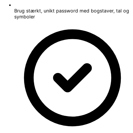
Brug stærkt, unikt password med bogstaver, tal og
symboler