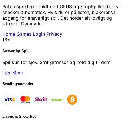
Bob respekterer fuldt ud ROFUS og StopSpillet.dk – vi
checker automatisk. Hvis du er på listen, blokerer vi
adgang for ansvarligt spil. Det holder alt lovligt og
sikkert i Danmark.
Home
Games
Login
Privacy
18+
Ansvarligt Spil
Spil kun for sjov. Sæt grænser og hold dig til dem.
Lær Mere
Betalingsmetoder
Licens & Sikkerhed