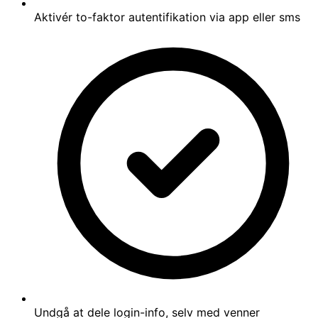
Aktivér to-faktor autentifikation via app eller sms
Undgå at dele login-info, selv med venner